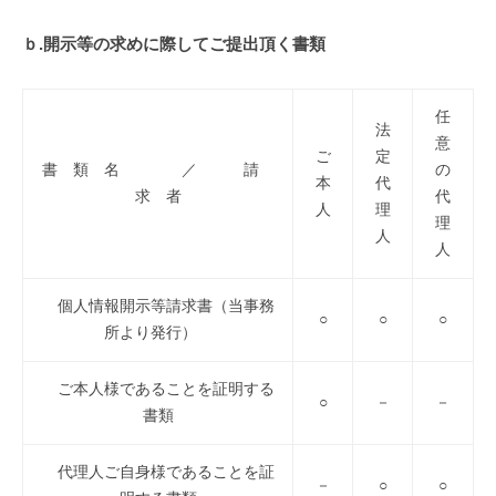
ｂ.開示等の求めに際してご提出頂く書類
任
法
意
ご
定
書 類 名 ／ 請
の
本
代
求 者
代
人
理
理
人
人
個人情報開示等請求書（当事務
○
○
○
所より発行）
ご本人様であることを証明する
○
－
－
書類
代理人ご自身様であることを証
－
○
○