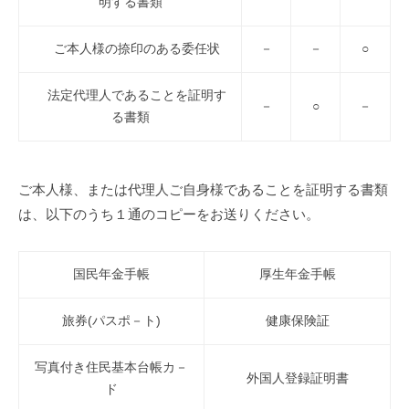
明する書類
ご本人様の捺印のある委任状
－
－
○
法定代理人であることを証明す
－
○
－
る書類
ご本人様、または代理人ご自身様であることを証明する書類
は、以下のうち１通のコピーをお送りください。
国民年金手帳
厚生年金手帳
旅券(パスポ－ト)
健康保険証
写真付き住民基本台帳カ－
外国人登録証明書
ド