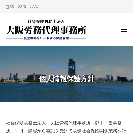
大
コ
06（6672）7771
阪
ン
労
テ
務
ン
代
メ
ニ
理
ツ
ュ
事
ー
へ
大
安
務
ス
阪
心
所
キ
の
労
ッ
PRIVACY POLICY
労
務
プ
務
個人情報保護方針
代
管
理
理
事
で
務
企
所
業
発
個
社会保険労務士法人 大阪労務代理事務所（以下「当事務
展
所」）は、顧客から委託を受けて労働社会保険関係業務を行