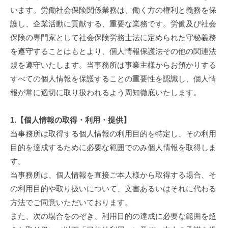
人
を
います。労働社会保険関係業務は、働く方の権利と義務を保
情
護し、企業活動に貢献する、重要な業務です。労働及び社会
報
保険の専門家として社会保険労務士法に定められた守秘義務
を遵守することはもとより、個人情報保護法その他の関連法
保
規を遵守いたします。当事務所は事業主様からお預かりする
護
すべての個人情報を保護することの重要性を認識し、個人情
方
報が常に適切に取り扱われるよう周知徹底いたします。
針
1.【個人情報の取得・利用・提供】
2026
by
当事務所は取得する個人情報の利用目的を特定し、その利用
年
user_name
目的を達成するために必要な範囲でのみ個人情報を取得しま
1
す。
月
当事務所は、個人情報を直接ご本人様から取得する場合、そ
15
の利用目的や取り扱いについて、文書あるいはそれに代わる
日
方法でご同意いただいております。
また、次の場合をのぞき、利用目的の達成に必要な範囲を超