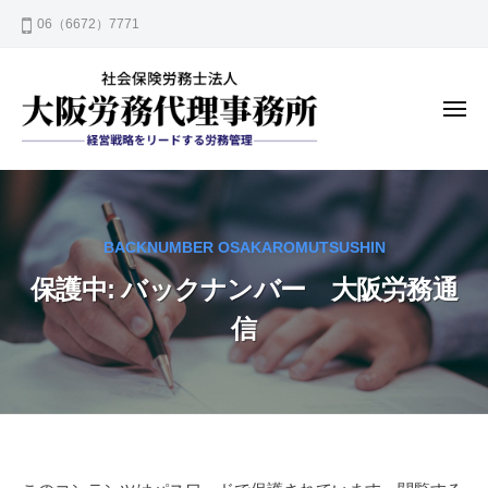
大
コ
06（6672）7771
阪
ン
労
テ
務
ン
代
メ
ニ
理
ツ
ュ
事
ー
へ
大
安
務
ス
阪
心
所
キ
の
労
ッ
BACKNUMBER OSAKAROMUTSUSHIN
労
務
プ
務
保護中: バックナンバー 大阪労務通
代
管
理
信
理
事
で
務
企
所
業
発
展