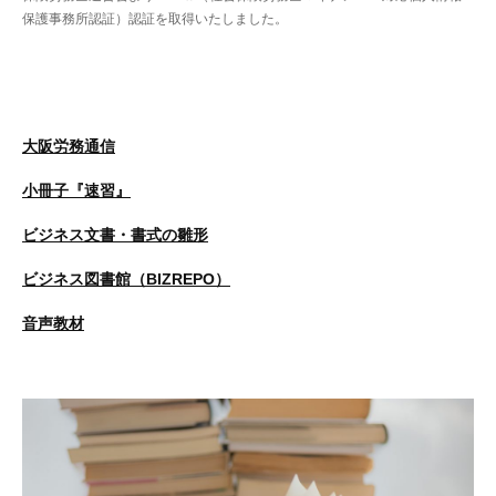
保護事務所認証）認証を取得いたしました。
務
通
信
大阪労務通信
2026
by
年
user_name
小冊子『速習』
8
月
ビジネス文書・書式の雛形
3
ビジネス図書館（BIZREPO）
日
音声教材