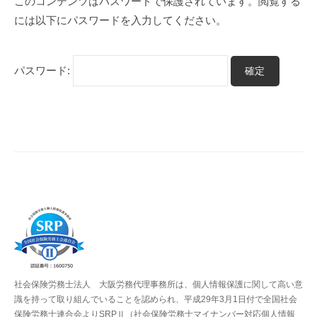
保
このコンテンツはパスワードで保護されています。閲覧する
を
には以下にパスワードを入力してください。
護
中:
パスワード:
バ
ッ
ク
ナ
ン
バ
ー
大
阪
社会保険労務士法人 大阪労務代理事務所は、個人情報保護に関して高い意
識を持って取り組んでいることを認められ、平成29年3月1日付で全国社会
労
保険労務士連合会よりSRPⅡ（社会保険労務士マイナンバー対応個人情報